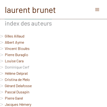
Aller
laurent brunet
au
contenu
index des auteurs
Gilles Aillaud
Albert Ayme
Vincent Bioulès
Pierre Buraglio
Louise Cara
Dominique Cerf
Hélène Delprat
Cristina de Melo
Gérard Delafosse
Pascal Dusapin
Pierre Garel
Jacques Hémery