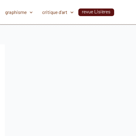
revue Lisières
graphisme
critique d’art