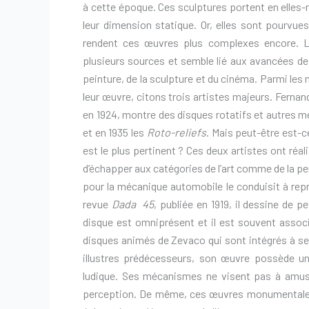
à cette époque. Ces sculptures portent en elles
leur dimension statique. Or, elles sont pourvue
rendent ces œuvres plus complexes encore. L
plusieurs sources et semble lié aux avancées de l
peinture, de la sculpture et du cinéma. Parmi les
leur œuvre, citons trois artistes majeurs. Fernan
en 1924, montre des disques rotatifs et autres
et en 1935 les
Roto-reliefs
. Mais peut-être est-c
est le plus pertinent ? Ces deux artistes ont réal
d’échapper aux catégories de l’art comme de la pe
pour la mécanique automobile le conduisit à rep
revue
Dada 45
, publiée en 1919, il dessine de p
disque est omniprésent et il est souvent asso
disques animés de Zevaco qui sont intégrés à ses 
illustres prédécesseurs, son œuvre possède u
ludique. Ses mécanismes ne visent pas à amuser
perception. De même, ces œuvres monumentales