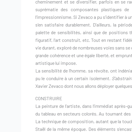
cheminement et se diversifier, parfois en se rad
suprématie des composantes plastiques de l’
l’impressionnisme. Si Zevaco a pu s’identifier à un
s’en satisfaire durablement. D’ailleurs, la pério
palette de sensibilités, ainsi que de positions th
figuratif, l’art construit, etc. Tout en restant fidè
vie durant, exploré de nombreuses voies sans se ca
grande cohérence et une égale liberté, et emprun
artistique lui impose.
La sensibilité de l’homme, sa révolte, ont indén
pu le conduire à un certain isolement.
S’abstrair
Xavier Zevaco dont nous allons déployer quelques p
CONSTRUIRE
La peinture de l’artiste, dans l’immédiat après-gu
du tableau en secteurs colorés. Au tournant des
La technique de composition, autant que la touch
Staël de la même époque. Des éléments s’encast