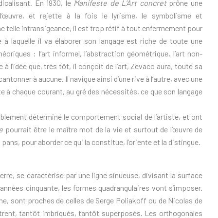
icalisant. En 1930, le
Manifeste de L’Art concret
prône une
œuvre, et rejette à la fois le lyrisme, le symbolisme et
e telle intransigeance, il est trop rétif à tout enfermement pour
de à laquelle il va élaborer son langage est riche de toute une
éoriques : l’art informel, l’abstraction géométrique, l’art non-
le à l’idée que, très tôt, il conçoit de l’art, Zevaco aura, toute sa
ntonner à aucune. Il navigue ainsi d’une rive à l’autre, avec une
te à chaque courant, au gré des nécessités, ce que son langage
iablement déterminé le comportement social de l’artiste, et ont
e
pourrait être le maître mot de la vie et surtout de l’œuvre de
ans, pour aborder ce qui la constitue, l’oriente et la distingue.
erre, se caractérise par une ligne sinueuse, divisant la surface
 années cinquante, les formes quadrangulaires vont s’imposer.
e, sont proches de celles de Serge Poliakoff ou de Nicolas de
rent, tantôt imbriqués, tantôt superposés. Les orthogonales