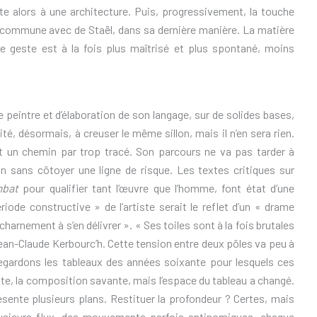
e alors à une architecture. Puis, progressivement, la touche
 commune avec de Staël, dans sa dernière manière. La matière
e, le geste est à la fois plus maîtrisé et plus spontané, moins
 peintre et d’élaboration de son langage, sur de solides bases,
mité, désormais, à creuser le même sillon, mais il n’en sera rien.
t un chemin par trop tracé. Son parcours ne va pas tarder à
n sans côtoyer une ligne de risque. Les textes critiques sur
bat
pour qualifier tant l’œuvre que l’homme, font état d’une
riode constructive » de l’artiste serait le reflet d’un « drame
’acharnement à s’en délivrer ». « Ses toiles sont à la fois brutales
ean-Claude Kerbourc’h. Cette tension entre deux pôles va peu à
egardons les tableaux des années soixante pour lesquels ces
nte, la composition savante, mais l’espace du tableau a changé.
résente plusieurs plans. Restituer la profondeur ? Certes, mais
lusieurs flux, des mouvements parfois antinomiques, chaque