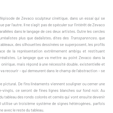
l’épisode de Zevaco sculpteur cinétique, dans un essai qui se
ue par l’autre. Il ne s’agit pas de spéculer sur l’intérêt de Zevaco
rallèles dans le langage de ces deux artistes. Outre les cercles
rréalistes plus que dadaïstes, dites des
Transparences
, que
 tableaux, des silhouettes dessinées se superposent, les profils
pace de la représentation extrêmement ambigu et restituant
urréalistes. Le langage que va mettre au point Zevaco dans la
 onirique, mais répond à une nécessité double, existentielle et
 va recourir – qui demeurent dans le champ de l’abstraction – se
re pictural. De fins linéaments viennent souligner ou cerner une
vingts, ce seront de fines lignes blanches sur fond noir. Au
du tableau des ronds colorés et cernés qui vont ensuite devenir
 il utilise un troisième système de signes hétérogènes, parfois
me avec le reste du tableau.