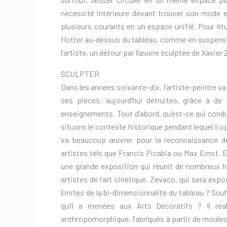
nécessité intérieure devant trouver son mode exp
plusieurs courants en un espace unifié. Pour ét
flotter au-dessus du tableau, comme en suspensio
l’artiste, un détour par l’œuvre sculptée de Xavie
SCULPTER
Dans les années soixante-dix, l’artiste-peintre 
ses pièces, aujourd’hui détruites, grâce à d
enseignements. Tout d’abord, qu’est-ce qui condu
situons le contexte historique pendant lequel il o
va beaucoup œuvrer pour la reconnaissance de l’
artistes tels que Francis Picabia ou Max Ernst. E
une grande exposition qui réunit de nombreux hér
artistes de l’art cinétique. Zevaco, qui sera expo
limites de la bi-dimensionnalité du tableau ? Souh
qu’il a menées aux Arts Décoratifs ? Il ré
anthropomorphique, fabriqués à partir de moules