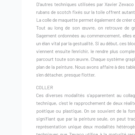
D’autres techniques utilisées par Xavier Zeva
rubans de scotch fixés sur la toile offrent autan
La colle de maquette permet également de créer de
Tout au long de son œuvre, on retrouve de gr
Sagement ordonnées au commencement, elles en 
un élan vital par la gestualité. Si au début, ces b
viennent ensuite l’enrichir, le rendre plus comple
parcourt toute son œuvre. Chaque système graphiq
plan de la peinture. Nous avons affaire à des tab
s’en détacher, presque flotter.
COLLER
Ces diverses modalités s’apparentent au collage,
technique, c’est le rapprochement de deux réalit
poétique ou plastique. On se souvient de la form
signifiant que par la peinture seule, on peut tra
représentation unique deux modalités hétérogèn
techniques que Zevaco utilise à la maturité ress