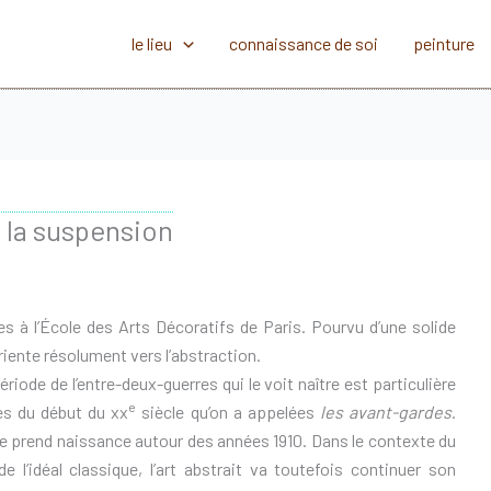
le lieu
connaissance de soi
peinture
e la suspension
s à l’École des Arts Décoratifs de Paris. Pourvu d’une solide
iente résolument vers l’abstraction.
ériode de l’entre-deux-guerres qui le voit naître est particulière
e
es du début du xx
siècle qu’on a appelées
les avant-gardes
.
lle prend naissance autour des années 1910. Dans le contexte du
e l’idéal classique, l’art abstrait va toutefois continuer son