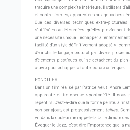
traduire une complexité intérieure. Il utilisera d
et contre-formes, apparentées aux gouaches déc
Que ces diverses techniques extra-picturales
réutilisées ou détournées, qu’elles proviennent d
une nécessité unique : échapper à l’enfermement 
facilité d’un style définitivement adopté », comme
d’enrichir le langage pictural par divers procéd
d’éléments plastiques qui se détachent du plan 
œuvre pour échapper à toute lecture univoque.
PONCTUER
Dans un film réalisé par Patrice Velut, André L
apparente et trompeuse spontanéité. Il nous pr
repentirs. C’est-à-dire que la forme peinte, à l’in
non par ajout, est progressivement
taillée
. Comm
vif dans la couleur me rappelle la taille directe de
Évoquer le Jazz, c’est dire l’importance que la 