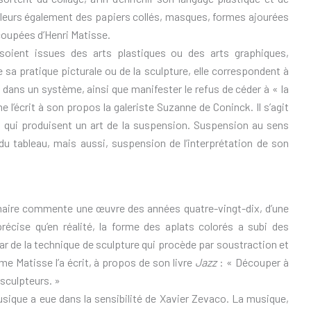
’ailleurs également des papiers collés, masques, formes ajourées
oupées d’Henri Matisse.
 soient issues des arts plastiques ou des arts graphiques,
e sa pratique picturale ou de la sculpture, elle correspondent à
dans un système, ainsi que manifester le refus de céder à « la
 l’écrit à son propos la galeriste Suzanne de Coninck. Il s’agit
és qui produisent un art de la suspension. Suspension au sens
du tableau, mais aussi, suspension de l’interprétation de son
emaire commente une œuvre des années quatre-vingt-dix, d’une
écise qu’en réalité, la forme des aplats colorés a subi des
star de la technique de sculpture qui procède par soustraction et
e Matisse l’a écrit, à propos de son livre
Jazz
: « Découper à
s sculpteurs. »
musique a eue dans la sensibilité de Xavier Zevaco. La musique,