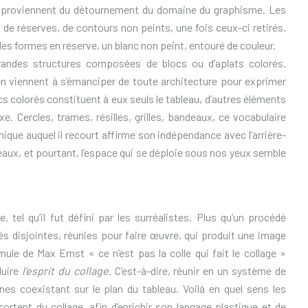
co proviennent du détournement du domaine du graphisme. Les
t de réserves, de contours non peints, une fois ceux-ci retirés.
s formes en réserve, un blanc non peint, entouré de couleur.
andes structures composées de blocs ou d’aplats colorés.
viennent à s’émanciper de toute architecture pour exprimer
locs colorés constituent à eux seuls le tableau, d’autres éléments
xe. Cercles, trames, résilles, grilles, bandeaux, ce vocabulaire
ue auquel il recourt affirme son indépendance avec l’arrière-
leaux, et pourtant, l’espace qui se déploie sous nos yeux semble
 tel qu’il fut défini par les surréalistes. Plus qu’un procédé
és disjointes, réunies pour faire œuvre, qui produit une image
ule de Max Ernst « ce n’est pas la colle qui fait le collage »
duire
l’esprit du collage
. C’est-à-dire, réunir en un système de
es coexistant sur le plan du tableau. Voilà en quel sens les
ortent du collage, afin d’enrichir son langage plastique et de