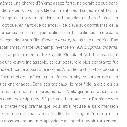
-mêmes une charge d’énigme assez forte, ne serait-ce que dans
s de mécanismes invisibles animant des disques rotatifs, qui
e
’usage du mouvement dans l’art occidental du xx
siècle a
’optique, en tant que science. Il se situe aux confluents de la
 nombreux créateurs ayant utilisé le motif du disque animé dans
d Léger, dans son film
Ballet mécanique
, réalisé avec Man Ray
 mécanismes. Marcel Duchamp invente en 1925
L’Optical cinema
,
e le rapprochement entre Francis Picabia et l’art de Zevaco qui
isé une œuvre inclassable, et leur posture la plus constante fut
nsée. Picabia aussi fut élève des Arts Décoratifs et sa passion
résenter divers mécanismes. Par exemple, en couverture de la
etits engrenages. Dans ses tableaux, le motif de la cible ou du
cié ou superposé au corps humain. Voilà qui nous ramène aux
grandes sculptures. S’il partage l’humour, voire l’ironie de ses
ne charge trop dramatique pour être réduite à sa dimension
 ou divertir, mais approfondissent le regard, interrogent la
 convoquent une métaphysique qui semble avoir totalement