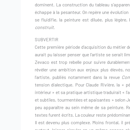
dominent. La construction du tableau s’apparent
échappe à la pesanteur. On repère une évolution
se fluidifie, la peinture est diluée, plus légèr
construit
.
SUBVERTIR
Cette première période d’acquisition du métier de
aurait pu laisser penser que l’artiste se serait li
Zevaco est trop rebelle pour suivre durablemen
révéler une ambition aux enjeux plus élevés, no
l’artiste, publiés notamment dans la revue
Com
tension dialectique. Pour Claude Rivière, la « pé
intérieur » et sa pratique artistique traduirait « l
et subtiles, tourmentées et apaisantes » selon J
peu apparaître au sein même de sa peinture. R
textes furent écrits. La couleur reste prédomina
Il est devenu plus complexe. Moins frontal, il p
surtout, laisser circuler en un même espace p