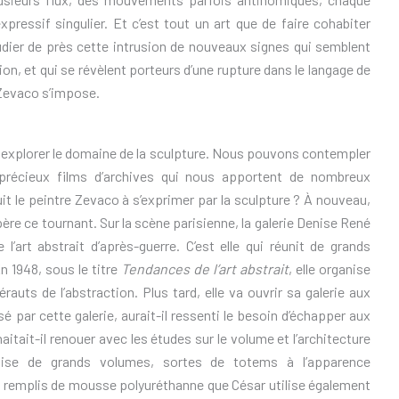
ressif singulier. Et c’est tout un art que de faire cohabiter
udier de près cette intrusion de nouveaux signes qui semblent
n, et qui se révèlent porteurs d’une rupture dans le langage de
r Zevaco s’impose.
va explorer le domaine de la sculpture. Nous pouvons contempler
e précieux films d’archives qui nous apportent de nombreux
it le peintre Zevaco à s’exprimer par la sculpture ? À nouveau,
père ce tournant. Sur la scène parisienne, la galerie Denise René
art abstrait d’après-guerre. C’est elle qui réunit de grands
n 1948, sous le titre
Tendances de l’art abstrait
, elle organise
auts de l’abstraction. Plus tard, elle va ouvrir sa galerie aux
sé par cette galerie, aurait-il ressenti le besoin d’échapper aux
aitait-il renouer avec les études sur le volume et l’architecture
alise de grands volumes, sortes de totems à l’apparence
 remplis de mousse polyuréthanne que César utilise également