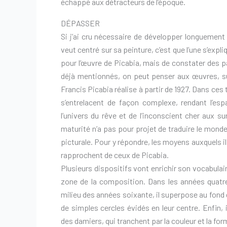
échappé aux détracteurs de l’époque.
DÉPASSER
Si j’ai cru nécessaire de développer longuement 
veut centré sur sa peinture, c’est que l’une s’expliq
pour l’œuvre de Picabia, mais de constater des pa
déjà mentionnés, on peut penser aux œuvres, su
Francis Picabia réalise à partir de 1927. Dans ces
s’entrelacent de façon complexe, rendant l’es
l’univers du rêve et de l’inconscient cher aux s
maturité n’a pas pour projet de traduire le monde
picturale. Pour y répondre, les moyens auxquels il
rapprochent de ceux de Picabia.
Plusieurs dispositifs vont enrichir son vocabulai
zone de la composition. Dans les années quatre-
milieu des années soixante, il superpose au fond 
de simples cercles évidés en leur centre. Enfin,
des damiers, qui tranchent par la couleur et la for