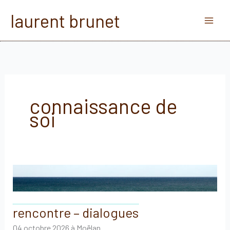
Aller
laurent brunet
au
contenu
connaissance de
soi
rencontre – dialogues
04 octobre 2026 à Moëlan