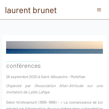
Aller
laurent brunet
au
contenu
conférences
26 septembre 2020 à Saint-Allouestre – Morbihan
Organisé par l’Association Alter-Attitude sur une
invitation de Lydie Lafaye
Selon Krishnamurti (1895–1986) : « La connaissance de soi
advient par l’observation de vous-même dans votre relation