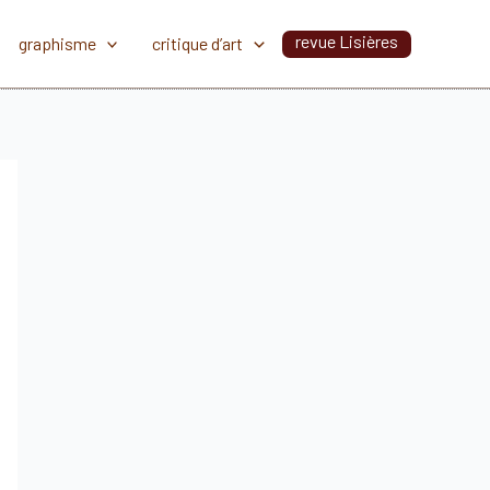
revue Lisières
graphisme
critique d’art