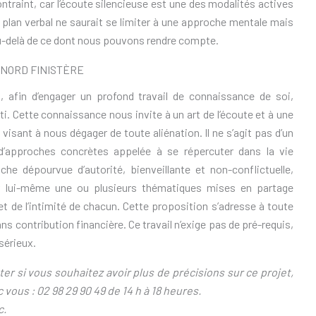
ontraint, car l’écoute silencieuse est une des modalités actives
le plan verbal ne saurait se limiter à une approche mentale mais
 au-delà de ce dont nous pouvons rendre compte.
 NORD FINISTÈRE
s, afin d’engager un profond travail de connaissance de soi,
. Cette connaissance nous invite à un art de l’écoute et à une
isant à nous dégager de toute aliénation. Il ne s’agit pas d’un
 d’approches concrètes appelée à se répercuter dans la vie
he dépourvue d’autorité, bienveillante et non-conflictuelle,
ar lui-même une ou plusieurs thématiques mises en partage
 et de l’intimité de chacun. Cette proposition s’adresse à toute
ns contribution financière. Ce travail n’exige pas de pré-requis,
sérieux.
ter si vous souhaitez avoir plus de précisions sur ce projet,
c vous : 02 98 29 90 49 de 14 h à 18 heures.
c.