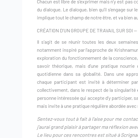
Chacun est libre de s’exprimer mais n’y est pas c
du dialogue. Le dialogue, bien qu’il s’engage sur 
implique tout le champ de notre être, et va bien
CRÉATION D’UN GROUPE DE TRAVAIL SUR SOI —
Il s’agit de se réunir toutes les deux semaine
notamment inspiré par l’approche de Krishnamurti
exploration du fonctionnement de la conscience, v
savoir théorique, mais d’une pratique nourrie
quotidienne dans sa globalité. Dans une approc
chaque participant est invité à déterminer p
collectivement, dans le respect de la singularité
personne intéressée qui accepte d’y participer, sa
mais invite à une pratique régulière abordée avec 
Sentez-vous tout à fait à l’aise pour me contac
j’aurai grand plaisir à partager ma réflexion ave
Le
lieu pour ces rencontres est situé à Scrigna