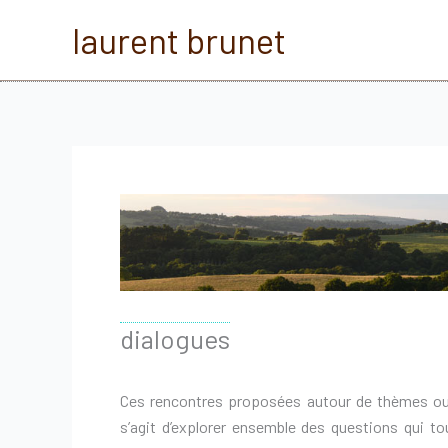
Aller
laurent brunet
au
contenu
dialogues
Ces rencontres proposées autour de thèmes ouve
s’agit d’explorer ensemble des questions qui t