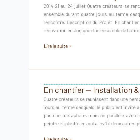
2014 21 au 24 juillet Quatre créateurs se ren
ensemble durant quatre jours au terme desque
rencontre. Description du Projet En chantier 
rénovation écologique d’un ensemble de bâtim
En
Lire la suite »
Chantier
–
Le
Projet
En chantier — Installation
Quatre créateurs se réunissent dans une persp
jours au terme desquels, le public est invité 
pas une métaphore, mais un parallèle avec l
peintre et plasticien, qui a invité deux autres p
En
Lire la suite »