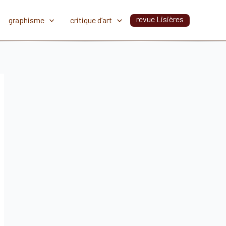
revue Lisières
graphisme
critique d’art