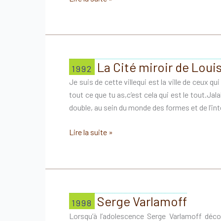
chantier
—
Installation
&
Performance
La Cité miroir de Loui
1992
Je suis de cette villequi est la ville de ceux qu
tout ce que tu as,c’est cela qui est le tout.J
double, au sein du monde des formes et de l’inté
Lire la suite »
1992
La
Cité
miroir
de
Louise
Serge Varlamoff
1998
Cara
Lorsqu’à l’adolescence Serge Varlamoff déco