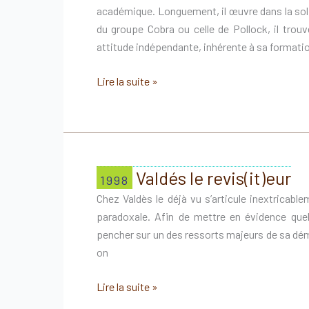
académique. Longuement, il œuvre dans la solit
du groupe Cobra ou celle de Pollock, il trou
attitude indépendante, inhérente à sa formati
Lire la suite »
1998
Serge
Varlamoff
Valdés le revis(it)eur
1998
Chez Valdès le déjà vu s’articule inextricabl
paradoxale. Afin de mettre en évidence quel
pencher sur un des ressorts majeurs de sa déma
on
Lire la suite »
1998
Valdés