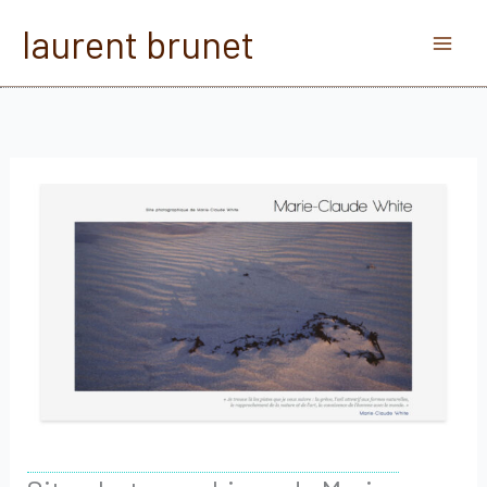
Aller
laurent brunet
au
contenu