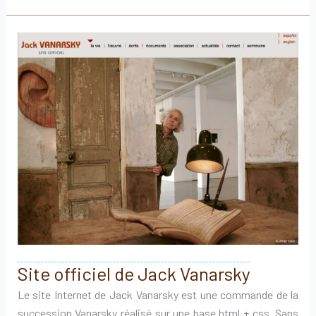
de
Georges
Romathier
Site officiel de Jack Vanarsky
Le site Internet de Jack Vanarsky est une commande de la
succession Vanarsky réalisé sur une base html + css. Sans