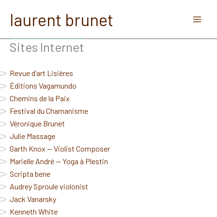
Aller
laurent brunet
au
contenu
Sites Internet
Revue d’art Lisières
Éditions Vagamundo
Chemins de la Paix
Festival du Chamanisme
Véronique Brunet
Julie Massage
Garth Knox — Violist Composer
Marielle André — Yoga à Plestin
Scripta bene
Audrey Sproule violonist
Jack Vanarsky
Kenneth White