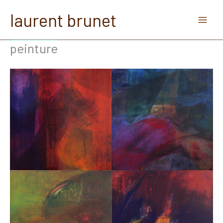
Aller
laurent brunet
au
contenu
peinture