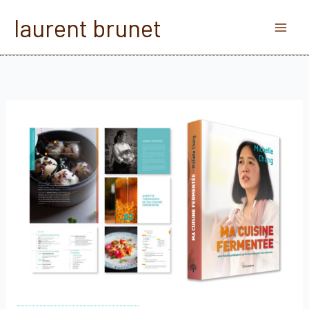
Aller
laurent brunet
au
contenu