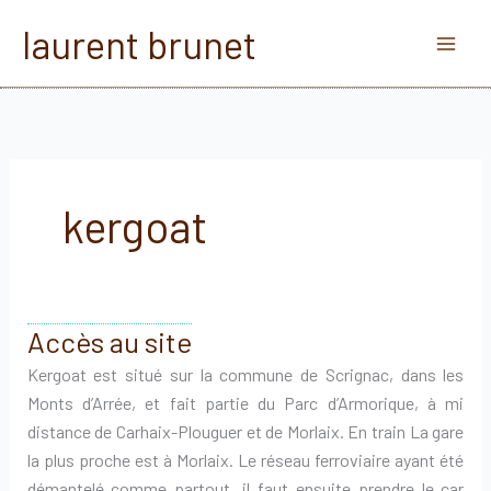
Aller
laurent brunet
au
contenu
kergoat
Accès au site
Kergoat est situé sur la commune de Scrignac, dans les
Monts d’Arrée, et fait partie du Parc d’Armorique, à mi
distance de Carhaix-Plouguer et de Morlaix. En train La gare
la plus proche est à Morlaix. Le réseau ferroviaire ayant été
démantelé comme partout, il faut ensuite prendre le car